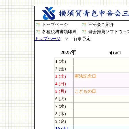
トップページ
三浦会ご紹介
各種税務書類印刷
当会推薦ソフトウェ
トップページ
＞ 行事予定
2025年
1
(木)
2
(金)
3
(土)
憲法記念日
4
(日)
5
(月)
こどもの日
6
(火)
7
(水)
8
(木)
9
(金)
10
(土)