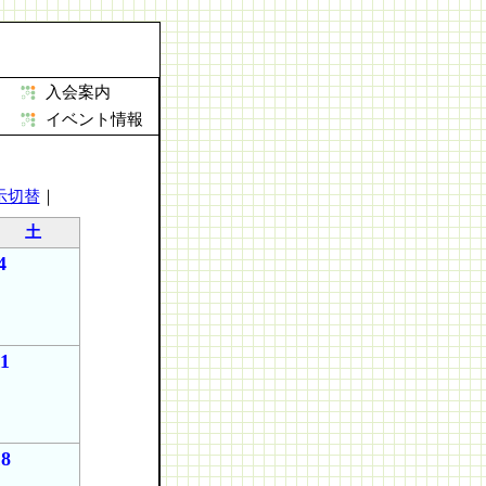
入会案内
イベント情報
示切替
｜
土
4
1
18