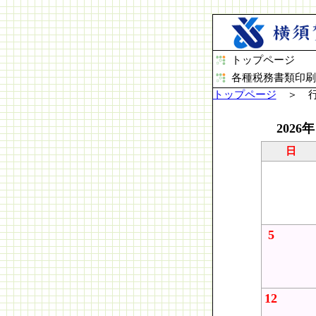
トップページ
各種税務書類印刷
トップページ
＞ 行
2026年
日
5
12