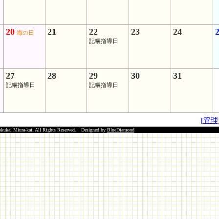
20
21
22
23
24
海の日
記帳指導日
27
28
29
30
31
記帳指導日
記帳指導日
[管理
okukai Miura-kai. All Rights Reserved. Designed by
BlueDiamond