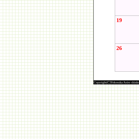
19
26
Copyright(C)Yokosuka Aoiro shink