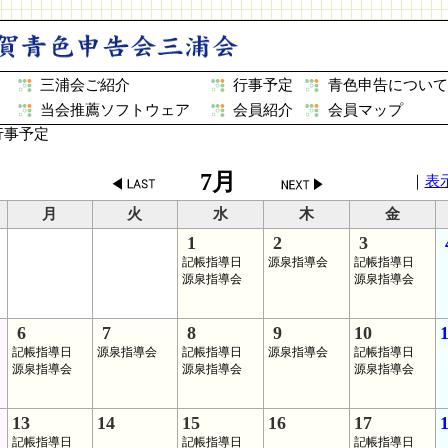
三浦会ご紹介
行事予定
青色申告について
当会推薦ソフトウェア
会員紹介
会員マップ
事予定
7月
｜
表
月
火
水
木
金
1
2
3
記帳指導日
源泉指導会
記帳指導日
源泉指導会
源泉指導会
6
7
8
9
10
1
記帳指導日
源泉指導会
記帳指導日
源泉指導会
記帳指導日
源泉指導会
源泉指導会
源泉指導会
13
14
15
16
17
記帳指導日
記帳指導日
記帳指導日